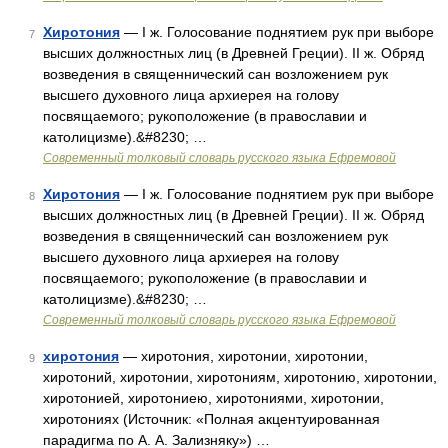
Хиротония
— I ж. Голосование поднятием рук при выборе
7
высших должностных лиц (в Древней Греции). II ж. Обряд
возведения в священнический сан возложением рук
высшего духовного лица архиерея на голову
посвящаемого; рукоположение (в православии и
католицизме).&#8230; …
Современный толковый словарь русского языка Ефремовой
Хиротония
— I ж. Голосование поднятием рук при выборе
8
высших должностных лиц (в Древней Греции). II ж. Обряд
возведения в священнический сан возложением рук
высшего духовного лица архиерея на голову
посвящаемого; рукоположение (в православии и
католицизме).&#8230; …
Современный толковый словарь русского языка Ефремовой
хиротония
— хиротония, хиротонии, хиротонии,
9
хиротоний, хиротонии, хиротониям, хиротонию, хиротонии,
хиротонией, хиротониею, хиротониями, хиротонии,
хиротониях (Источник: «Полная акцентуированная
парадигма по А. А. Зализняку») …