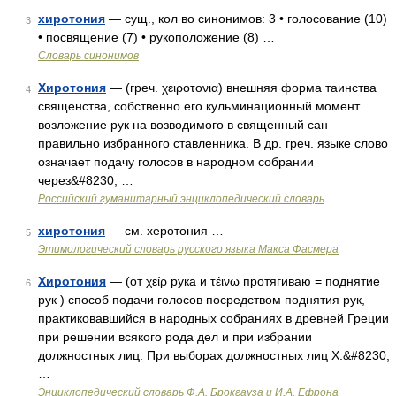
хиротония
— сущ., кол во синонимов: 3 • голосование (10)
3
• посвящение (7) • рукоположение (8) …
Словарь синонимов
Хиротония
— (греч. χειροτονια) внешняя форма таинства
4
священства, собственно его кульминационный момент
возложение рук на возводимого в священный сан
правильно избранного ставленника. В др. греч. языке слово
означает подачу голосов в народном собрании
через&#8230; …
Российский гуманитарный энциклопедический словарь
хиротония
— см. херотония …
5
Этимологический словарь русского языка Макса Фасмера
Хиротония
— (от χείρ рука и τέινω протягиваю = поднятие
6
рук ) способ подачи голосов посредством поднятия рук,
практиковавшийся в народных собраниях в древней Греции
при решении всякого рода дел и при избрании
должностных лиц. При выборах должностных лиц X.&#8230;
…
Энциклопедический словарь Ф.А. Брокгауза и И.А. Ефрона