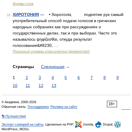
Формы слов
ХИРОТОНИЯ
— • Χειροτονία, поднятие рук самый
10
употребительный способ подачи голосов в греческих
народных собраниях как при рассуждениях о
государственных делах, так и при выборах. Часто это
называлось ψηφίζεσθαι, откуда результат
голосования&#8230; …
Реальный словарь классических древностей
Страницы
Следующая
→
1
2
3
4
5
6
7
8
9
10
11
12
13
© Академик, 2000-2026
18+
Обратная связь:
Техподдержка
,
Реклама на сайте
👣 Путешествия
Экспорт словарей на сайты
, сделанные на PHP,
Joomla,
Drupal,
WordPress, MODx.