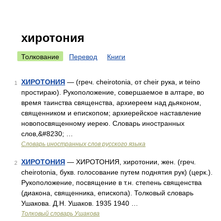
хиротония
Толкование
Перевод
Книги
ХИРОТОНИЯ
— (греч. cheirotonia, от cheir рука, и teino
1
простираю). Рукоположение, совершаемое в алтаре, во
время таинства священства, архиереем над дьяконом,
священником и епископом; архиерейское наставление
новопосвященному иерею. Словарь иностранных
слов,&#8230; …
Словарь иностранных слов русского языка
ХИРОТОНИЯ
— ХИРОТОНИЯ, хиротонии, жен. (греч.
2
cheirotonia, букв. голосование путем поднятия рук) (церк.).
Рукоположение, посвящение в т.н. степень священства
(диакона, священника, епископа). Толковый словарь
Ушакова. Д.Н. Ушаков. 1935 1940 …
Толковый словарь Ушакова